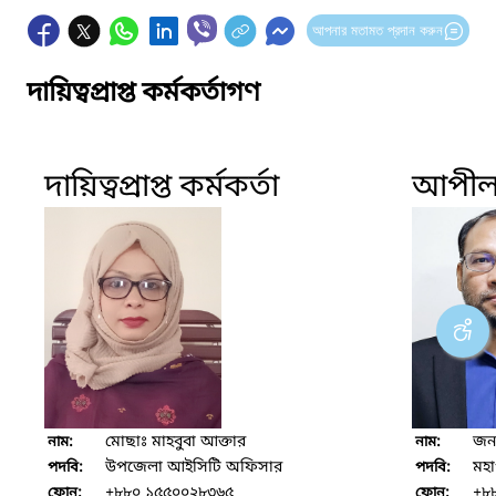
আপনার মতামত প্রদান করুন
দায়িত্বপ্রাপ্ত কর্মকর্তাগণ
দায়িত্বপ্রাপ্ত কর্মকর্তা
আপীল ক
মোছাঃ মাহবুবা আক্তার
জনা
নাম:
নাম:
উপজেলা আইসিটি অফিসার
মহা
পদবি:
পদবি:
+৮৮০ ১৫৫০০২৮৩৬৫
+৮
ফোন:
ফোন: