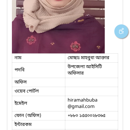
নাম
মোছাঃ মাহবুবা আক্তার
উপজেলা আইসিটি
পদবি
অফিসার
অফিস
ওয়েব পোর্টল
hiramahbuba
ইমেইল
@gmail.com
ফোন (অফিস)
+৮৮০ ১৫৫০০২৮৩৬৫
ইন্টারকম